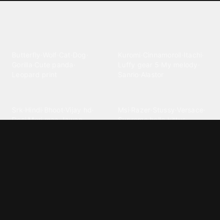
Explore different wallpaper
categories
Animals
Anime
Butterfly
·
Wolf
·
Cat
·
Dog
·
Kuromi
·
Cinnamoroll
·
Itachi
·
Gorilla
·
Cute panda
·
Luffy gear 5
·
My melody
·
Leopard print
Sanrio
·
Alastor
Bollywood
Brands
Srk
·
Hindi
·
Bhoot
·
Vijay hd
·
Msi
·
Razer
·
Stussy
·
Versace
·
Desi
·
Meri maa
·
Jawan
Supreme
·
hello kittys
·
Oneplus
Cars & Vehicles
Comics
Jdm
·
Hot wheels
·
Bmw 4k
·
Cartoon
·
Stitchs
·
Marvel
·
Zx10r
·
Car photos
·
Bmw car
Steven universe
·
·
Bugatti chiron
Powerpuff girls
·
Spiderman 4k
·
Lobo
Designs
Drawings