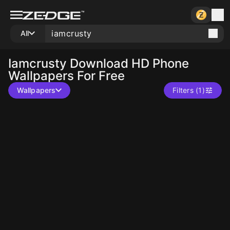
All
Iamcrusty
Download HD Phone
Wallpapers For Free
Wallpapers
Filters (1)