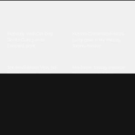
Explore different wallpaper
categories
Animals
Anime
Butterfly
·
Wolf
·
Cat
·
Dog
·
Kuromi
·
Cinnamoroll
·
Itachi
·
Gorilla
·
Cute panda
·
Luffy gear 5
·
My melody
·
Leopard print
Sanrio
·
Alastor
Bollywood
Brands
Srk
·
Hindi
·
Bhoot
·
Vijay hd
·
Msi
·
Razer
·
Stussy
·
Versace
·
Desi
·
Meri maa
·
Jawan
Supreme
·
hello kittys
·
Oneplus
Cars & Vehicles
Comics
Jdm
·
Hot wheels
·
Bmw 4k
·
Cartoon
·
Stitchs
·
Marvel
·
Zx10r
·
Car photos
·
Bmw car
Steven universe
·
·
Bugatti chiron
Powerpuff girls
·
Spiderman 4k
·
Lobo
Designs
Drawings