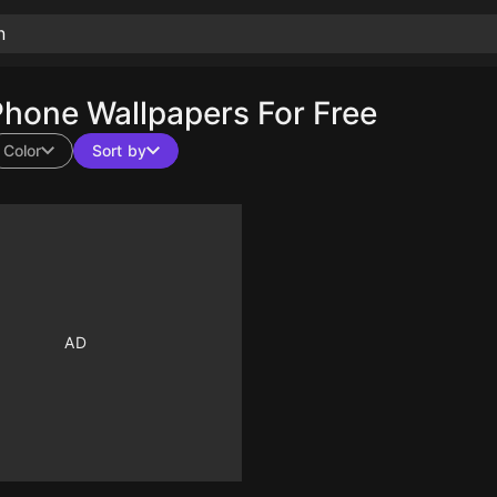
hone Wallpapers For Free
Color
Sort by
10
10
10