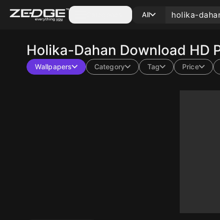
Categories
All
Holika-Dahan
Download HD P
Wallpapers
Category
Tag
Price
10
10
10