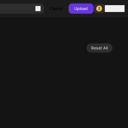
Sign in
Cancel
Upload
Reset All
10
10
10