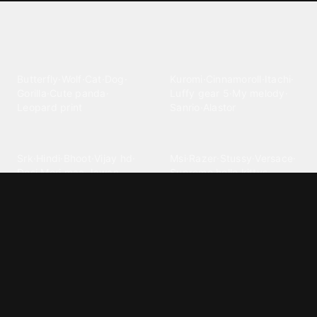
Explore different wallpaper
categories
Animals
Anime
Butterfly
·
Wolf
·
Cat
·
Dog
·
Kuromi
·
Cinnamoroll
·
Itachi
·
Gorilla
·
Cute panda
·
Luffy gear 5
·
My melody
·
Leopard print
Sanrio
·
Alastor
Bollywood
Brands
Srk
·
Hindi
·
Bhoot
·
Vijay hd
·
Msi
·
Razer
·
Stussy
·
Versace
·
Desi
·
Meri maa
·
Jawan
Supreme
·
hello kittys
·
Oneplus
Cars & Vehicles
Comics
Jdm
·
Hot wheels
·
Bmw 4k
·
Cartoon
·
Stitchs
·
Marvel
·
Zx10r
·
Car photos
·
Bmw car
Steven universe
·
·
Bugatti chiron
Powerpuff girls
·
Spiderman 4k
·
Lobo
Designs
Drawings