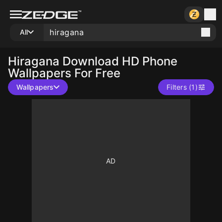
All
Hiragana
Download HD Phone
Wallpapers For Free
Wallpapers
Filters (1)
10
10
10
10
10