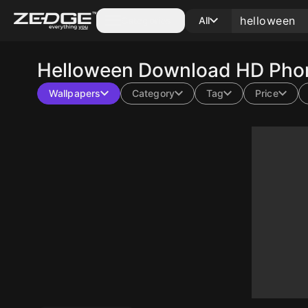
Categories
All
Helloween
Download HD Phon
Wallpapers
Category
Tag
Price
10
10