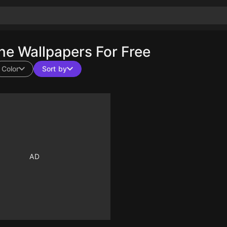
e Wallpapers For Free
Color
Sort by
10
10