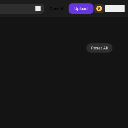
Sign in
Cancel
Upload
Reset All
10
10