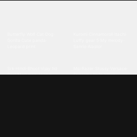
Explore different wallpaper
categories
Animals
Anime
Butterfly
·
Wolf
·
Cat
·
Dog
·
Kuromi
·
Cinnamoroll
·
Itachi
·
Gorilla
·
Cute panda
·
Luffy gear 5
·
My melody
·
Leopard print
Sanrio
·
Alastor
Bollywood
Brands
Srk
·
Hindi
·
Bhoot
·
Vijay hd
·
Msi
·
Razer
·
Stussy
·
Versace
·
Desi
·
Meri maa
·
Jawan
Supreme
·
hello kittys
·
Oneplus
Cars & Vehicles
Comics
Jdm
·
Hot wheels
·
Bmw 4k
·
Cartoon
·
Stitchs
·
Marvel
·
Zx10r
·
Car photos
·
Bmw car
Steven universe
·
·
Bugatti chiron
Powerpuff girls
·
Spiderman 4k
·
Lobo
Designs
Drawings