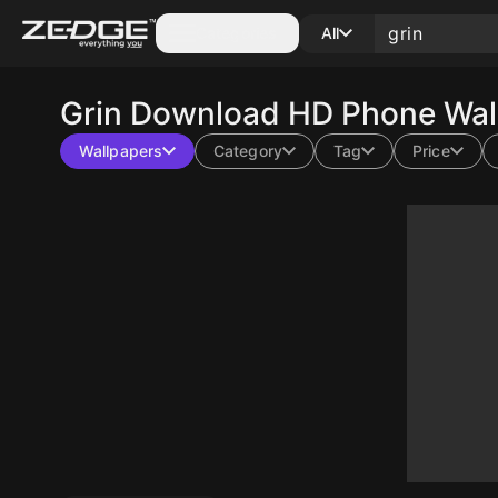
Categories
All
Grin
Download HD Phone Wall
Wallpapers
Category
Tag
Price
10