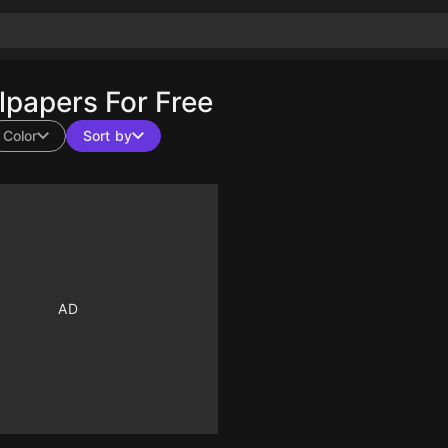
papers For Free
Color
Sort by
10
10