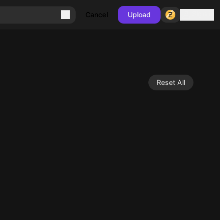
Sign in
Cancel
Upload
Reset All
10