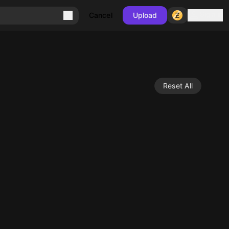
Sign in
Cancel
Upload
Reset All