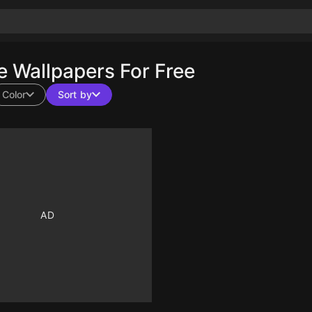
 Wallpapers For Free
Color
Sort by
10