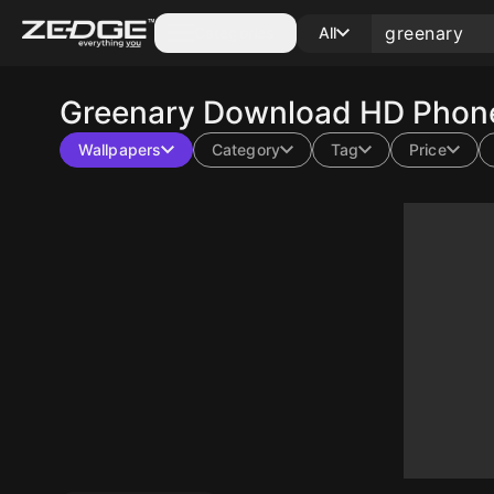
Categories
All
Greenary
Download HD Phone
Wallpapers
Category
Tag
Price
10