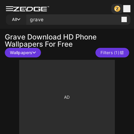
All
Grave
Download HD Phone
Wallpapers For Free
Wallpapers
Filters (1)
10
10