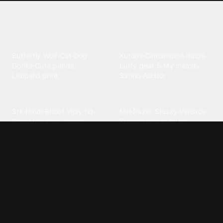
Explore different wallpaper
categories
Animals
Anime
Butterfly
·
Wolf
·
Cat
·
Dog
·
Kuromi
·
Cinnamoroll
·
Itachi
·
Gorilla
·
Cute panda
·
Luffy gear 5
·
My melody
·
Leopard print
Sanrio
·
Alastor
Bollywood
Brands
Srk
·
Hindi
·
Bhoot
·
Vijay hd
·
Msi
·
Razer
·
Stussy
·
Versace
·
Desi
·
Meri maa
·
Jawan
Supreme
·
hello kittys
·
Oneplus
Cars & Vehicles
Comics
Jdm
·
Hot wheels
·
Bmw 4k
·
Cartoon
·
Stitchs
·
Marvel
·
Zx10r
·
Car photos
·
Bmw car
Steven universe
·
·
Bugatti chiron
Powerpuff girls
·
Spiderman 4k
·
Lobo
Designs
Drawings