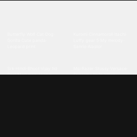
Explore different wallpaper
categories
Animals
Anime
Butterfly
·
Wolf
·
Cat
·
Dog
·
Kuromi
·
Cinnamoroll
·
Itachi
·
Gorilla
·
Cute panda
·
Luffy gear 5
·
My melody
·
Leopard print
Sanrio
·
Alastor
Bollywood
Brands
Srk
·
Hindi
·
Bhoot
·
Vijay hd
·
Msi
·
Razer
·
Stussy
·
Versace
·
Desi
·
Meri maa
·
Jawan
Supreme
·
hello kittys
·
Oneplus
Cars & Vehicles
Comics
Jdm
·
Hot wheels
·
Bmw 4k
·
Cartoon
·
Stitchs
·
Marvel
·
Zx10r
·
Car photos
·
Bmw car
Steven universe
·
·
Bugatti chiron
Powerpuff girls
·
Spiderman 4k
·
Lobo
Designs
Drawings