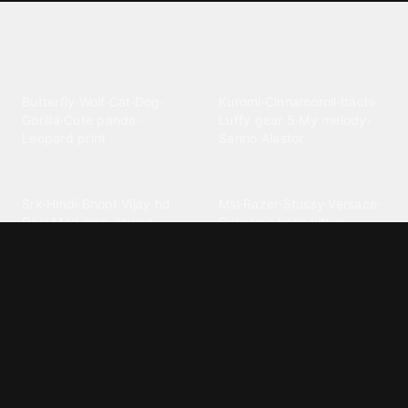
Explore different wallpaper
categories
Animals
Anime
Butterfly
·
Wolf
·
Cat
·
Dog
·
Kuromi
·
Cinnamoroll
·
Itachi
·
Gorilla
·
Cute panda
·
Luffy gear 5
·
My melody
·
Leopard print
Sanrio
·
Alastor
Bollywood
Brands
Srk
·
Hindi
·
Bhoot
·
Vijay hd
·
Msi
·
Razer
·
Stussy
·
Versace
·
Desi
·
Meri maa
·
Jawan
Supreme
·
hello kittys
·
Oneplus
Cars & Vehicles
Comics
Jdm
·
Hot wheels
·
Bmw 4k
·
Cartoon
·
Stitchs
·
Marvel
·
Zx10r
·
Car photos
·
Bmw car
Steven universe
·
·
Bugatti chiron
Powerpuff girls
·
Spiderman 4k
·
Lobo
Designs
Drawings