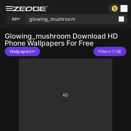
All
Glowing_mushroom
Download HD
Phone Wallpapers For Free
Wallpapers
Filters (1)
10
10
10
10
10
10