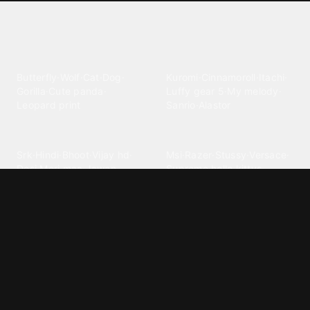
Explore different wallpaper
categories
Animals
Anime
Butterfly
·
Wolf
·
Cat
·
Dog
·
Kuromi
·
Cinnamoroll
·
Itachi
·
Gorilla
·
Cute panda
·
Luffy gear 5
·
My melody
·
Leopard print
Sanrio
·
Alastor
Bollywood
Brands
Srk
·
Hindi
·
Bhoot
·
Vijay hd
·
Msi
·
Razer
·
Stussy
·
Versace
·
Desi
·
Meri maa
·
Jawan
Supreme
·
hello kittys
·
Oneplus
Cars & Vehicles
Comics
Jdm
·
Hot wheels
·
Bmw 4k
·
Cartoon
·
Stitchs
·
Marvel
·
Zx10r
·
Car photos
·
Bmw car
Steven universe
·
·
Bugatti chiron
Powerpuff girls
·
Spiderman 4k
·
Lobo
Designs
Drawings