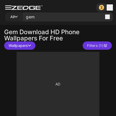
All
Gem
Download HD Phone
Wallpapers For Free
Wallpapers
Filters (1)
10
10
10
10
10
10