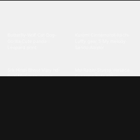
Explore different wallpaper
categories
Animals
Anime
Butterfly
·
Wolf
·
Cat
·
Dog
·
Kuromi
·
Cinnamoroll
·
Itachi
·
Gorilla
·
Cute panda
·
Luffy gear 5
·
My melody
·
Leopard print
Sanrio
·
Alastor
Bollywood
Brands
Srk
·
Hindi
·
Bhoot
·
Vijay hd
·
Msi
·
Razer
·
Stussy
·
Versace
·
Desi
·
Meri maa
·
Jawan
Supreme
·
hello kittys
·
Oneplus
Cars & Vehicles
Comics
Jdm
·
Hot wheels
·
Bmw 4k
·
Cartoon
·
Stitchs
·
Marvel
·
Zx10r
·
Car photos
·
Bmw car
Steven universe
·
·
Bugatti chiron
Powerpuff girls
·
Spiderman 4k
·
Lobo
Designs
Drawings