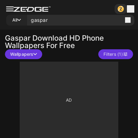
All
Gaspar
Download HD Phone
Wallpapers For Free
Wallpapers
Filters (1)
10
10
10
10