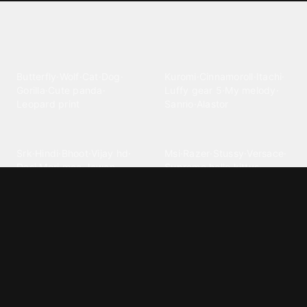
Explore different wallpaper
categories
Animals
Anime
Butterfly
·
Wolf
·
Cat
·
Dog
·
Kuromi
·
Cinnamoroll
·
Itachi
·
Gorilla
·
Cute panda
·
Luffy gear 5
·
My melody
·
Leopard print
Sanrio
·
Alastor
Bollywood
Brands
Srk
·
Hindi
·
Bhoot
·
Vijay hd
·
Msi
·
Razer
·
Stussy
·
Versace
·
Desi
·
Meri maa
·
Jawan
Supreme
·
hello kittys
·
Oneplus
Cars & Vehicles
Comics
Jdm
·
Hot wheels
·
Bmw 4k
·
Cartoon
·
Stitchs
·
Marvel
·
Zx10r
·
Car photos
·
Bmw car
Steven universe
·
·
Bugatti chiron
Powerpuff girls
·
Spiderman 4k
·
Lobo
Designs
Drawings