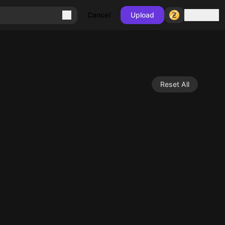
Sign in
Cancel
Upload
Reset All
10
10
10