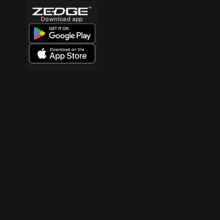
Download app
10
10
10