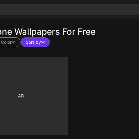
e Wallpapers For Free
Color
Sort by
10
10
10
10
10