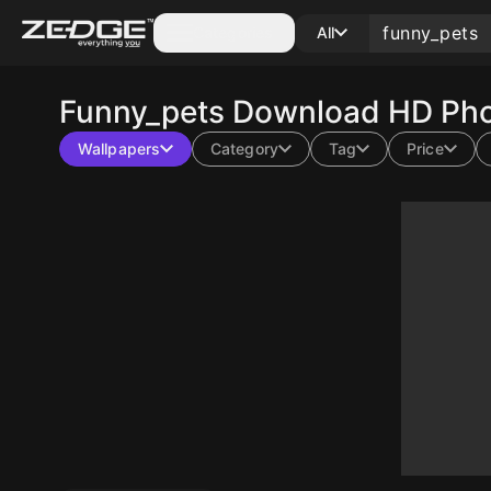
Categories
All
Funny_pets
Download HD Phon
Wallpapers
Category
Tag
Price
10
10
10
10