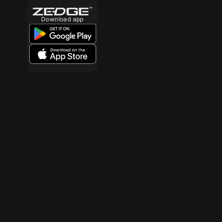
Download app
10
10
10
10