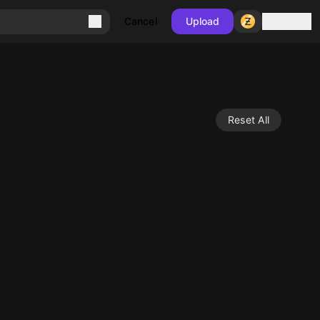
Sign in
Cancel
Upload
Reset All
10
10