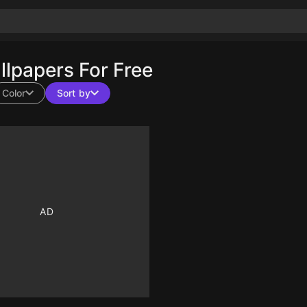
lpapers For Free
Color
Sort by
10
10