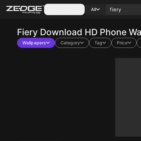
Categories
All
Fiery
Download HD Phone Wal
Wallpapers
Category
Tag
Price
10