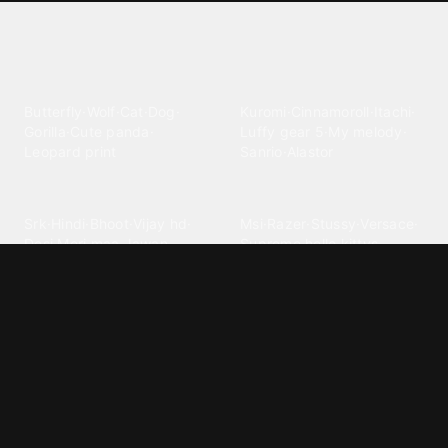
Explore different wallpaper
categories
Animals
Anime
Butterfly
·
Wolf
·
Cat
·
Dog
·
Kuromi
·
Cinnamoroll
·
Itachi
·
Gorilla
·
Cute panda
·
Luffy gear 5
·
My melody
·
Leopard print
Sanrio
·
Alastor
Bollywood
Brands
Srk
·
Hindi
·
Bhoot
·
Vijay hd
·
Msi
·
Razer
·
Stussy
·
Versace
·
Desi
·
Meri maa
·
Jawan
Supreme
·
hello kittys
·
Oneplus
Cars & Vehicles
Comics
Jdm
·
Hot wheels
·
Bmw 4k
·
Cartoon
·
Stitchs
·
Marvel
·
Zx10r
·
Car photos
·
Bmw car
Steven universe
·
·
Bugatti chiron
Powerpuff girls
·
Spiderman 4k
·
Lobo
Designs
Drawings