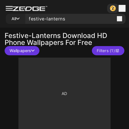
All
Festive-Lanterns
Download HD
Phone Wallpapers For Free
Wallpapers
Filters (1)
10
10
10
10
10
10