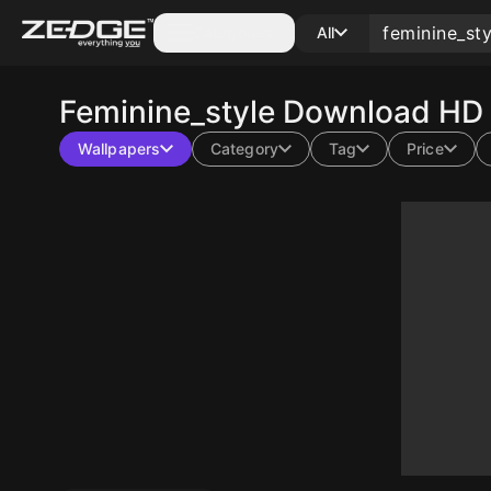
Categories
All
Feminine_style
Download HD 
Wallpapers
Category
Tag
Price
10
10
10
10