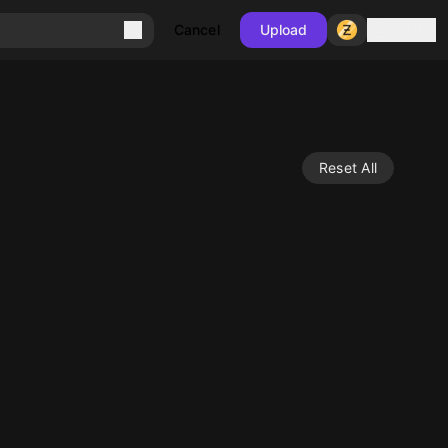
Sign in
Cancel
Upload
Reset All
10
10