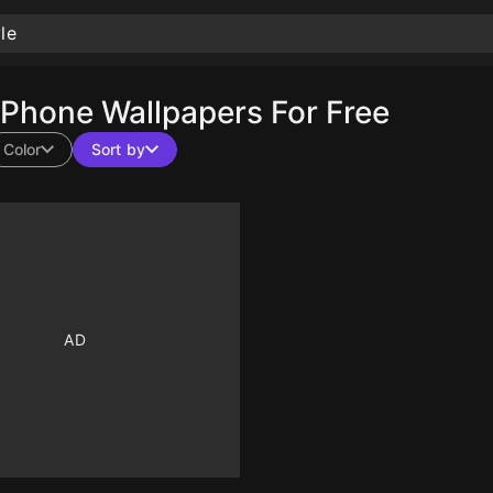
Phone Wallpapers For Free
Color
Sort by
10
10