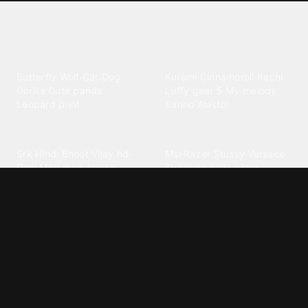
Explore different wallpaper
categories
Animals
Anime
Butterfly
·
Wolf
·
Cat
·
Dog
·
Kuromi
·
Cinnamoroll
·
Itachi
·
Gorilla
·
Cute panda
·
Luffy gear 5
·
My melody
·
Leopard print
Sanrio
·
Alastor
Bollywood
Brands
Srk
·
Hindi
·
Bhoot
·
Vijay hd
·
Msi
·
Razer
·
Stussy
·
Versace
·
Desi
·
Meri maa
·
Jawan
Supreme
·
hello kittys
·
Oneplus
Cars & Vehicles
Comics
Jdm
·
Hot wheels
·
Bmw 4k
·
Cartoon
·
Stitchs
·
Marvel
·
Zx10r
·
Car photos
·
Bmw car
Steven universe
·
·
Bugatti chiron
Powerpuff girls
·
Spiderman 4k
·
Lobo
Designs
Drawings