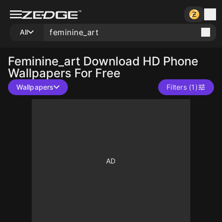
All
Feminine_art
Download HD Phone
Wallpapers For Free
Wallpapers
Filters (1)
10
10
10
10
10