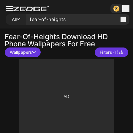
All
Fear-Of-Heights
Download HD
Phone Wallpapers For Free
Wallpapers
Filters (1)
10
10