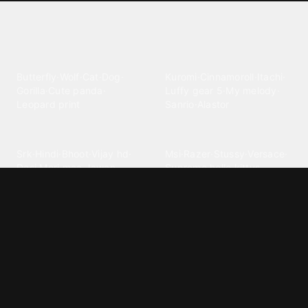
Explore different wallpaper
categories
Animals
Anime
Butterfly
·
Wolf
·
Cat
·
Dog
·
Kuromi
·
Cinnamoroll
·
Itachi
·
Gorilla
·
Cute panda
·
Luffy gear 5
·
My melody
·
Leopard print
Sanrio
·
Alastor
Bollywood
Brands
Srk
·
Hindi
·
Bhoot
·
Vijay hd
·
Msi
·
Razer
·
Stussy
·
Versace
·
Desi
·
Meri maa
·
Jawan
Supreme
·
hello kittys
·
Oneplus
Cars & Vehicles
Comics
Jdm
·
Hot wheels
·
Bmw 4k
·
Cartoon
·
Stitchs
·
Marvel
·
Zx10r
·
Car photos
·
Bmw car
Steven universe
·
·
Bugatti chiron
Powerpuff girls
·
Spiderman 4k
·
Lobo
Designs
Drawings