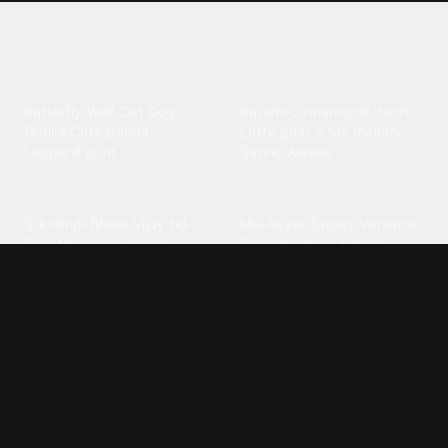
Explore different wallpaper
categories
Animals
Anime
Butterfly
·
Wolf
·
Cat
·
Dog
·
Kuromi
·
Cinnamoroll
·
Itachi
·
Gorilla
·
Cute panda
·
Luffy gear 5
·
My melody
·
Leopard print
Sanrio
·
Alastor
Bollywood
Brands
Srk
·
Hindi
·
Bhoot
·
Vijay hd
·
Msi
·
Razer
·
Stussy
·
Versace
·
Desi
·
Meri maa
·
Jawan
Supreme
·
hello kittys
·
Oneplus
Cars & Vehicles
Comics
Jdm
·
Hot wheels
·
Bmw 4k
·
Cartoon
·
Stitchs
·
Marvel
·
Zx10r
·
Car photos
·
Bmw car
Steven universe
·
·
Bugatti chiron
Powerpuff girls
·
Spiderman 4k
·
Lobo
Designs
Drawings