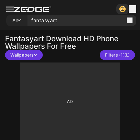
All
Fantasyart
Download HD Phone
Wallpapers For Free
Wallpapers
Filters (1)
10
10