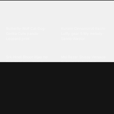
Explore different wallpaper
categories
Animals
Anime
Butterfly
·
Wolf
·
Cat
·
Dog
·
Kuromi
·
Cinnamoroll
·
Itachi
·
Gorilla
·
Cute panda
·
Luffy gear 5
·
My melody
·
Leopard print
Sanrio
·
Alastor
Bollywood
Brands
Srk
·
Hindi
·
Bhoot
·
Vijay hd
·
Msi
·
Razer
·
Stussy
·
Versace
·
Desi
·
Meri maa
·
Jawan
Supreme
·
hello kittys
·
Oneplus
Cars & Vehicles
Comics
Jdm
·
Hot wheels
·
Bmw 4k
·
Cartoon
·
Stitchs
·
Marvel
·
Zx10r
·
Car photos
·
Bmw car
Steven universe
·
·
Bugatti chiron
Powerpuff girls
·
Spiderman 4k
·
Lobo
Designs
Drawings