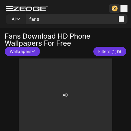
All
Fans
Download HD Phone
Wallpapers For Free
Wallpapers
Filters (1)
10
10
1000
10