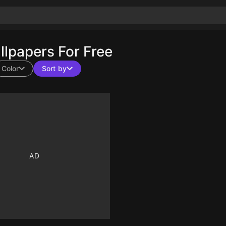
lpapers For Free
Color
Sort by
10
10