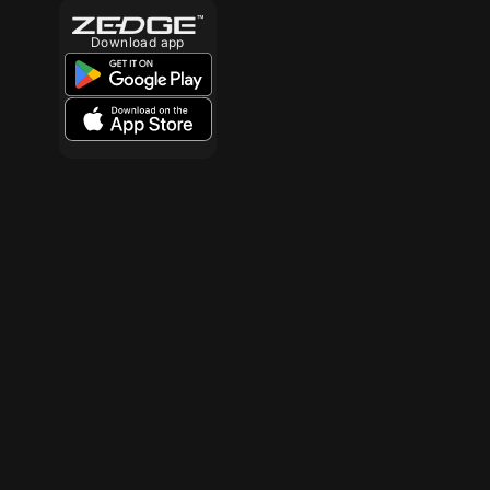
Download app
10
10
10
10