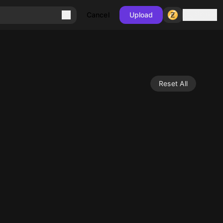
Sign in
Cancel
Upload
Reset All