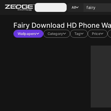
Categories
All
Fairy
Download HD Phone Wal
Wallpapers
Category
Tag
Price
10
10
10
10