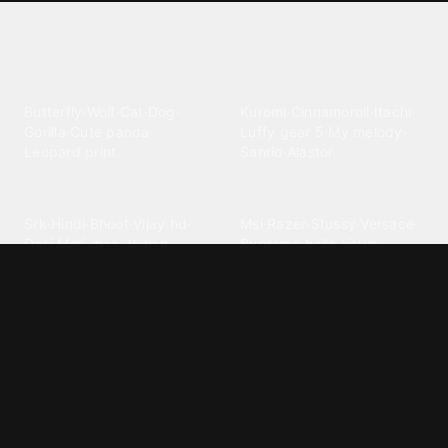
Explore different wallpaper
categories
Animals
Anime
Butterfly
·
Wolf
·
Cat
·
Dog
·
Kuromi
·
Cinnamoroll
·
Itachi
·
Gorilla
·
Cute panda
·
Luffy gear 5
·
My melody
·
Leopard print
Sanrio
·
Alastor
Bollywood
Brands
Srk
·
Hindi
·
Bhoot
·
Vijay hd
·
Msi
·
Razer
·
Stussy
·
Versace
·
Desi
·
Meri maa
·
Jawan
Supreme
·
hello kittys
·
Oneplus
Cars & Vehicles
Comics
Jdm
·
Hot wheels
·
Bmw 4k
·
Cartoon
·
Stitchs
·
Marvel
·
Zx10r
·
Car photos
·
Bmw car
Steven universe
·
·
Bugatti chiron
Powerpuff girls
·
Spiderman 4k
·
Lobo
Designs
Drawings