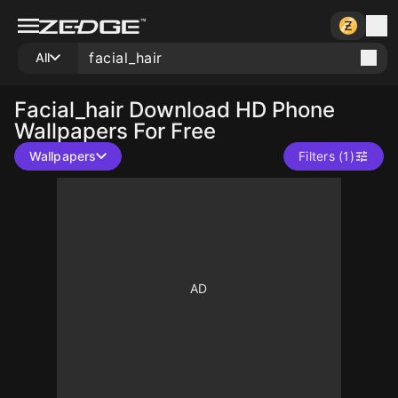
All
Facial_hair
Download HD Phone
Wallpapers For Free
Wallpapers
Filters (1)