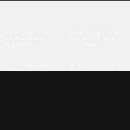
Explore different wallpaper
categories
Animals
Anime
Butterfly
·
Wolf
·
Cat
·
Dog
·
Kuromi
·
Cinnamoroll
·
Itachi
·
Gorilla
·
Cute panda
·
Luffy gear 5
·
My melody
·
Leopard print
Sanrio
·
Alastor
Bollywood
Brands
Srk
·
Hindi
·
Bhoot
·
Vijay hd
·
Msi
·
Razer
·
Stussy
·
Versace
·
Desi
·
Meri maa
·
Jawan
Supreme
·
hello kittys
·
Oneplus
Cars & Vehicles
Comics
Jdm
·
Hot wheels
·
Bmw 4k
·
Cartoon
·
Stitchs
·
Marvel
·
Zx10r
·
Car photos
·
Bmw car
Steven universe
·
·
Bugatti chiron
Powerpuff girls
·
Spiderman 4k
·
Lobo
Designs
Drawings