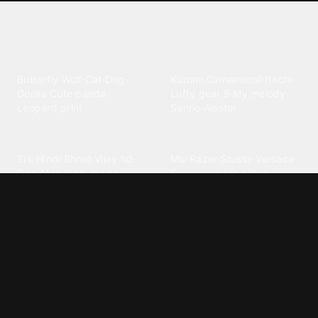
Explore different wallpaper
categories
Animals
Anime
Butterfly
·
Wolf
·
Cat
·
Dog
·
Kuromi
·
Cinnamoroll
·
Itachi
·
Gorilla
·
Cute panda
·
Luffy gear 5
·
My melody
·
Leopard print
Sanrio
·
Alastor
Bollywood
Brands
Srk
·
Hindi
·
Bhoot
·
Vijay hd
·
Msi
·
Razer
·
Stussy
·
Versace
·
Desi
·
Meri maa
·
Jawan
Supreme
·
hello kittys
·
Oneplus
Cars & Vehicles
Comics
Jdm
·
Hot wheels
·
Bmw 4k
·
Cartoon
·
Stitchs
·
Marvel
·
Zx10r
·
Car photos
·
Bmw car
Steven universe
·
·
Bugatti chiron
Powerpuff girls
·
Spiderman 4k
·
Lobo
Designs
Drawings