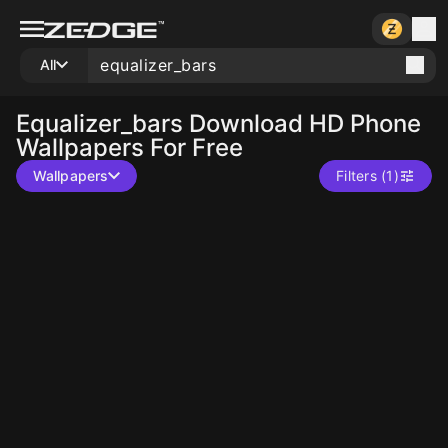
All
Equalizer_bars
Download HD Phone
Wallpapers For Free
Wallpapers
Filters (1)
10