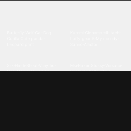
Explore different wallpaper
categories
Animals
Anime
Butterfly
·
Wolf
·
Cat
·
Dog
·
Kuromi
·
Cinnamoroll
·
Itachi
·
Gorilla
·
Cute panda
·
Luffy gear 5
·
My melody
·
Leopard print
Sanrio
·
Alastor
Bollywood
Brands
Srk
·
Hindi
·
Bhoot
·
Vijay hd
·
Msi
·
Razer
·
Stussy
·
Versace
·
Desi
·
Meri maa
·
Jawan
Supreme
·
hello kittys
·
Oneplus
Cars & Vehicles
Comics
Jdm
·
Hot wheels
·
Bmw 4k
·
Cartoon
·
Stitchs
·
Marvel
·
Zx10r
·
Car photos
·
Bmw car
Steven universe
·
·
Bugatti chiron
Powerpuff girls
·
Spiderman 4k
·
Lobo
Designs
Drawings