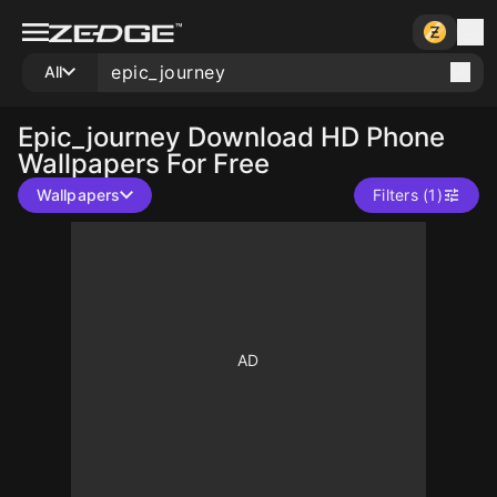
All
Epic_journey
Download HD Phone
Wallpapers For Free
Wallpapers
Filters (1)
10
10
10
10
10
190