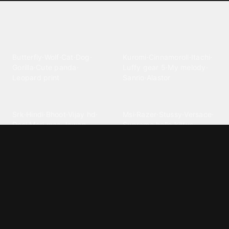
Explore different wallpaper
categories
Animals
Anime
Butterfly
·
Wolf
·
Cat
·
Dog
·
Kuromi
·
Cinnamoroll
·
Itachi
·
Gorilla
·
Cute panda
·
Luffy gear 5
·
My melody
·
Leopard print
Sanrio
·
Alastor
Bollywood
Brands
Srk
·
Hindi
·
Bhoot
·
Vijay hd
·
Msi
·
Razer
·
Stussy
·
Versace
·
Desi
·
Meri maa
·
Jawan
Supreme
·
hello kittys
·
Oneplus
Cars & Vehicles
Comics
Jdm
·
Hot wheels
·
Bmw 4k
·
Cartoon
·
Stitchs
·
Marvel
·
Zx10r
·
Car photos
·
Bmw car
Steven universe
·
·
Bugatti chiron
Powerpuff girls
·
Spiderman 4k
·
Lobo
Designs
Drawings