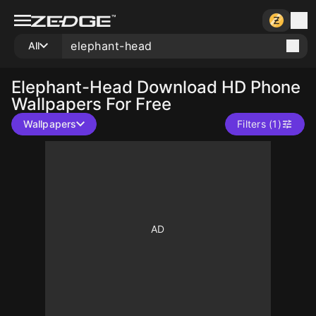
All
Elephant-Head
Download HD Phone
Wallpapers For Free
Wallpapers
Filters (1)
10