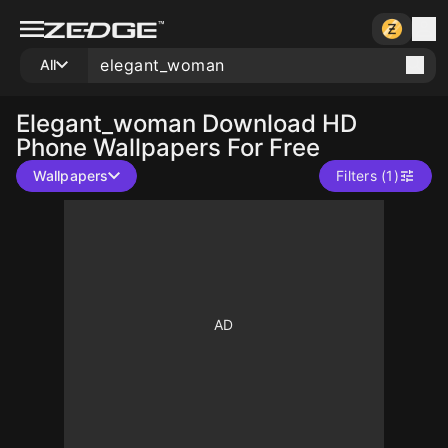
All
Elegant_woman
Download HD
Phone Wallpapers For Free
Wallpapers
Filters (1)
10