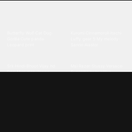
Explore different wallpaper
categories
Animals
Anime
Butterfly
·
Wolf
·
Cat
·
Dog
·
Kuromi
·
Cinnamoroll
·
Itachi
·
Gorilla
·
Cute panda
·
Luffy gear 5
·
My melody
·
Leopard print
Sanrio
·
Alastor
Bollywood
Brands
Srk
·
Hindi
·
Bhoot
·
Vijay hd
·
Msi
·
Razer
·
Stussy
·
Versace
·
Desi
·
Meri maa
·
Jawan
Supreme
·
hello kittys
·
Oneplus
Cars & Vehicles
Comics
Jdm
·
Hot wheels
·
Bmw 4k
·
Cartoon
·
Stitchs
·
Marvel
·
Zx10r
·
Car photos
·
Bmw car
Steven universe
·
·
Bugatti chiron
Powerpuff girls
·
Spiderman 4k
·
Lobo
Designs
Drawings