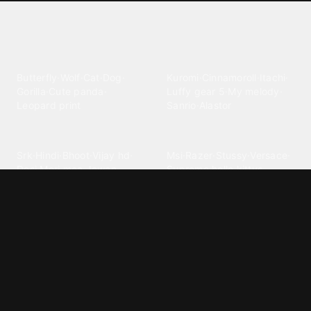
Explore different wallpaper
categories
Animals
Anime
Butterfly
·
Wolf
·
Cat
·
Dog
·
Kuromi
·
Cinnamoroll
·
Itachi
·
Gorilla
·
Cute panda
·
Luffy gear 5
·
My melody
·
Leopard print
Sanrio
·
Alastor
Bollywood
Brands
Srk
·
Hindi
·
Bhoot
·
Vijay hd
·
Msi
·
Razer
·
Stussy
·
Versace
·
Desi
·
Meri maa
·
Jawan
Supreme
·
hello kittys
·
Oneplus
Cars & Vehicles
Comics
Jdm
·
Hot wheels
·
Bmw 4k
·
Cartoon
·
Stitchs
·
Marvel
·
Zx10r
·
Car photos
·
Bmw car
Steven universe
·
·
Bugatti chiron
Powerpuff girls
·
Spiderman 4k
·
Lobo
Designs
Drawings