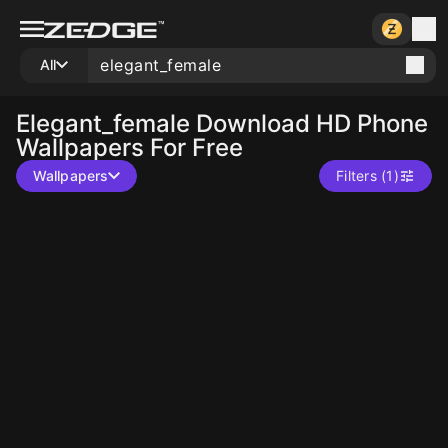
All
Elegant_female
Download HD Phone
Wallpapers For Free
Wallpapers
Filters (1)
10
10