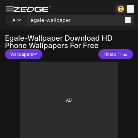
All
Egale-Wallpaper
Download HD
Phone Wallpapers For Free
Wallpapers
Filters (1)
10
10
10
10
10