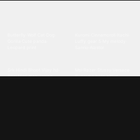
Explore different wallpaper
categories
Animals
Anime
Butterfly
·
Wolf
·
Cat
·
Dog
·
Kuromi
·
Cinnamoroll
·
Itachi
·
Gorilla
·
Cute panda
·
Luffy gear 5
·
My melody
·
Leopard print
Sanrio
·
Alastor
Bollywood
Brands
Srk
·
Hindi
·
Bhoot
·
Vijay hd
·
Msi
·
Razer
·
Stussy
·
Versace
·
Desi
·
Meri maa
·
Jawan
Supreme
·
hello kittys
·
Oneplus
Cars & Vehicles
Comics
Jdm
·
Hot wheels
·
Bmw 4k
·
Cartoon
·
Stitchs
·
Marvel
·
Zx10r
·
Car photos
·
Bmw car
Steven universe
·
·
Bugatti chiron
Powerpuff girls
·
Spiderman 4k
·
Lobo
Designs
Drawings