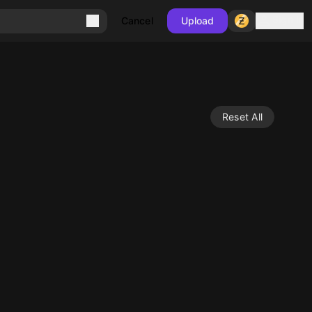
Sign in
Cancel
Upload
Reset All
10
10
10
10