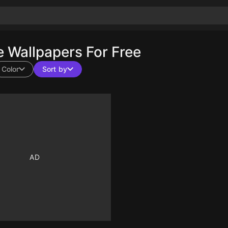
Wallpapers For Free
Color
Sort by
10
10
10
10
10