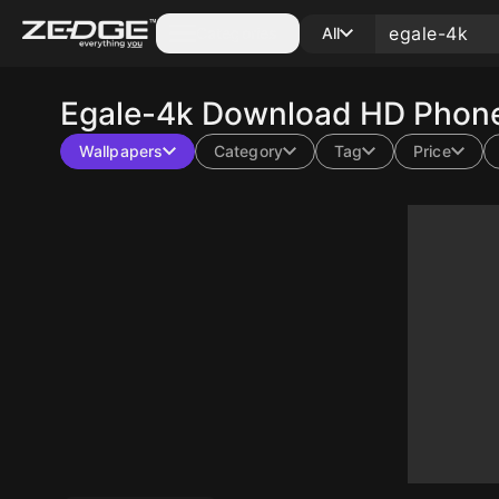
Categories
All
Egale-4k
Download HD Phone 
Wallpapers
Category
Tag
Price
10
10
10