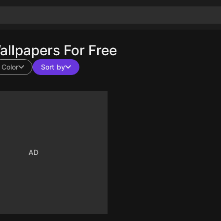
llpapers For Free
Color
Sort by