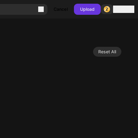
Sign in
Cancel
Upload
Reset All