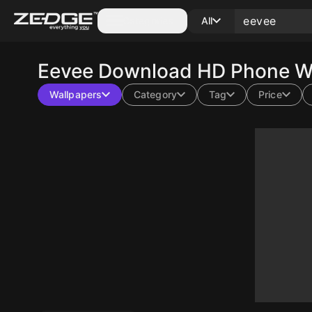
Categories
All
Eevee
Download HD Phone Wa
Wallpapers
Category
Tag
Price