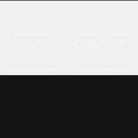
Explore different wallpaper
categories
Animals
Anime
Butterfly
·
Wolf
·
Cat
·
Dog
·
Kuromi
·
Cinnamoroll
·
Itachi
·
Gorilla
·
Cute panda
·
Luffy gear 5
·
My melody
·
Leopard print
Sanrio
·
Alastor
Bollywood
Brands
Srk
·
Hindi
·
Bhoot
·
Vijay hd
·
Msi
·
Razer
·
Stussy
·
Versace
·
Desi
·
Meri maa
·
Jawan
Supreme
·
hello kittys
·
Oneplus
Cars & Vehicles
Comics
Jdm
·
Hot wheels
·
Bmw 4k
·
Cartoon
·
Stitchs
·
Marvel
·
Zx10r
·
Car photos
·
Bmw car
Steven universe
·
·
Bugatti chiron
Powerpuff girls
·
Spiderman 4k
·
Lobo
Designs
Drawings