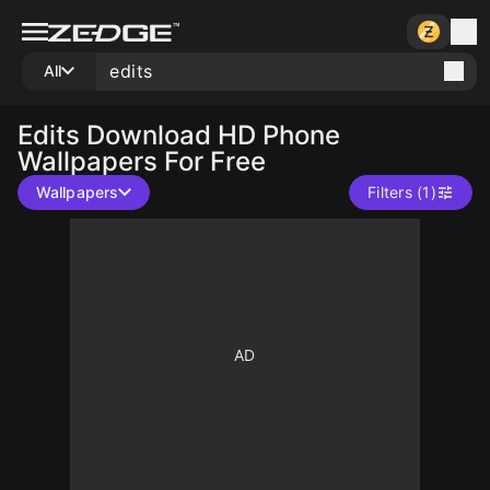
All
Edits
Download HD Phone
Wallpapers For Free
Wallpapers
Filters (1)
10
10
10