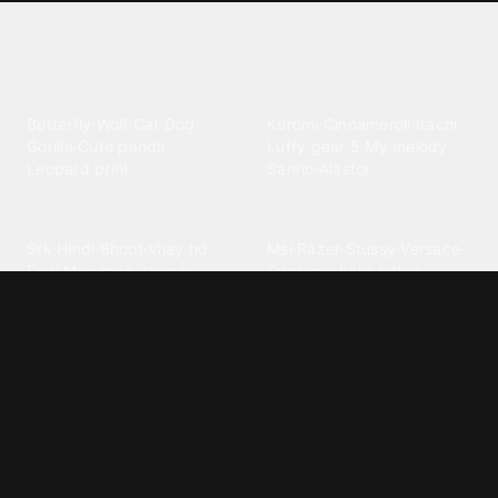
Explore different wallpaper
categories
Animals
Anime
Butterfly
·
Wolf
·
Cat
·
Dog
·
Kuromi
·
Cinnamoroll
·
Itachi
·
Gorilla
·
Cute panda
·
Luffy gear 5
·
My melody
·
Leopard print
Sanrio
·
Alastor
Bollywood
Brands
Srk
·
Hindi
·
Bhoot
·
Vijay hd
·
Msi
·
Razer
·
Stussy
·
Versace
·
Desi
·
Meri maa
·
Jawan
Supreme
·
hello kittys
·
Oneplus
Cars & Vehicles
Comics
Jdm
·
Hot wheels
·
Bmw 4k
·
Cartoon
·
Stitchs
·
Marvel
·
Zx10r
·
Car photos
·
Bmw car
Steven universe
·
·
Bugatti chiron
Powerpuff girls
·
Spiderman 4k
·
Lobo
Designs
Drawings