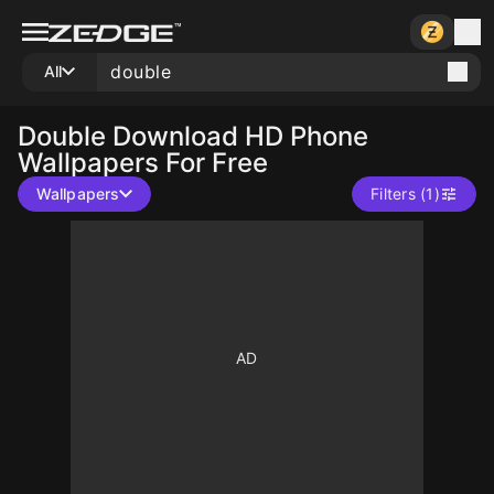
All
Double
Download HD Phone
Wallpapers For Free
Wallpapers
Filters (1)
10
10
10
10