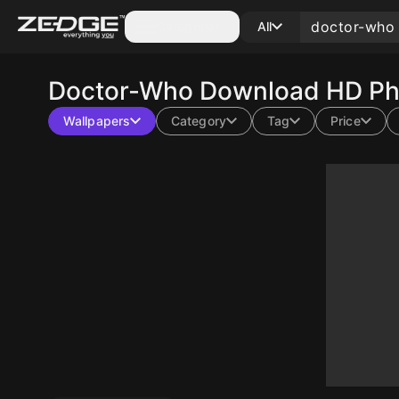
Categories
All
Doctor-Who
Download HD Pho
Wallpapers
Category
Tag
Price