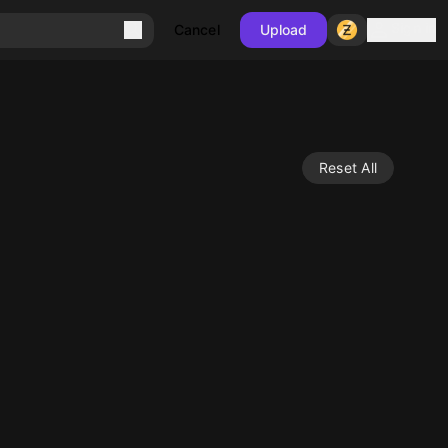
Sign in
Cancel
Upload
Reset All