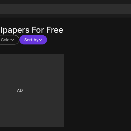
papers For Free
Color
Sort by
10
10
10
10