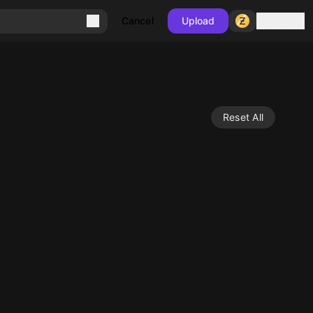
Sign in
Cancel
Upload
Reset All
10