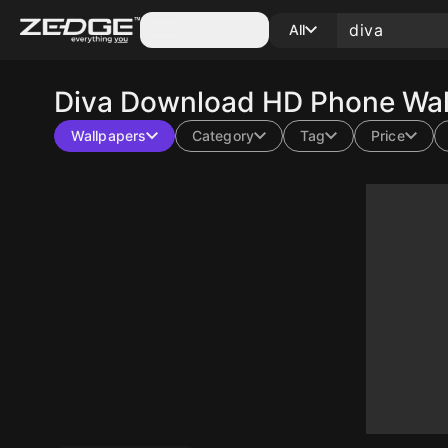
Categories
All
Diva
Download HD Phone Wall
Wallpapers
Category
Tag
Price
10
10
10