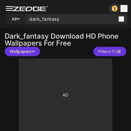
All
Dark_fantasy
Download HD Phone
Wallpapers For Free
Wallpapers
Filters (1)
10
10
10