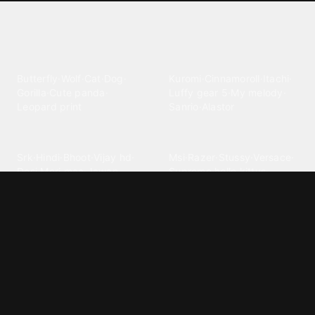
Explore different wallpaper
categories
Animals
Anime
Butterfly
·
Wolf
·
Cat
·
Dog
·
Kuromi
·
Cinnamoroll
·
Itachi
·
Gorilla
·
Cute panda
·
Luffy gear 5
·
My melody
·
Leopard print
Sanrio
·
Alastor
Bollywood
Brands
Srk
·
Hindi
·
Bhoot
·
Vijay hd
·
Msi
·
Razer
·
Stussy
·
Versace
·
Desi
·
Meri maa
·
Jawan
Supreme
·
hello kittys
·
Oneplus
Cars & Vehicles
Comics
Jdm
·
Hot wheels
·
Bmw 4k
·
Cartoon
·
Stitchs
·
Marvel
·
Zx10r
·
Car photos
·
Bmw car
Steven universe
·
·
Bugatti chiron
Powerpuff girls
·
Spiderman 4k
·
Lobo
Designs
Drawings