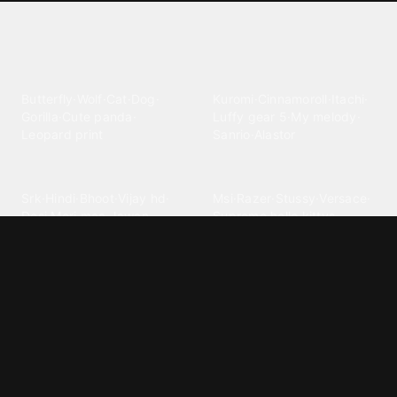
Explore different wallpaper
categories
Animals
Anime
Butterfly
·
Wolf
·
Cat
·
Dog
·
Kuromi
·
Cinnamoroll
·
Itachi
·
Gorilla
·
Cute panda
·
Luffy gear 5
·
My melody
·
Leopard print
Sanrio
·
Alastor
Bollywood
Brands
Srk
·
Hindi
·
Bhoot
·
Vijay hd
·
Msi
·
Razer
·
Stussy
·
Versace
·
Desi
·
Meri maa
·
Jawan
Supreme
·
hello kittys
·
Oneplus
Cars & Vehicles
Comics
Jdm
·
Hot wheels
·
Bmw 4k
·
Cartoon
·
Stitchs
·
Marvel
·
Zx10r
·
Car photos
·
Bmw car
Steven universe
·
·
Bugatti chiron
Powerpuff girls
·
Spiderman 4k
·
Lobo
Designs
Drawings