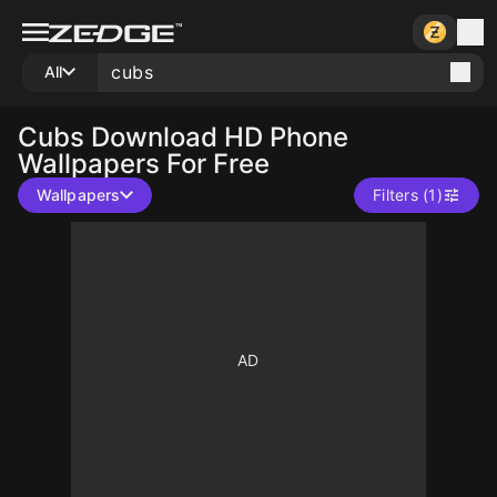
All
Cubs
Download HD Phone
Wallpapers For Free
Wallpapers
Filters (1)
10
10
10
10