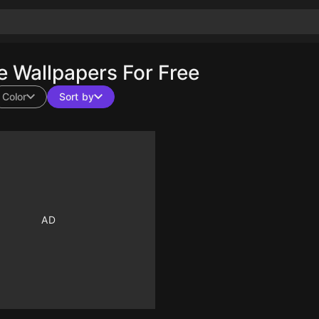
 Wallpapers For Free
Color
Sort by
10
10
10
10