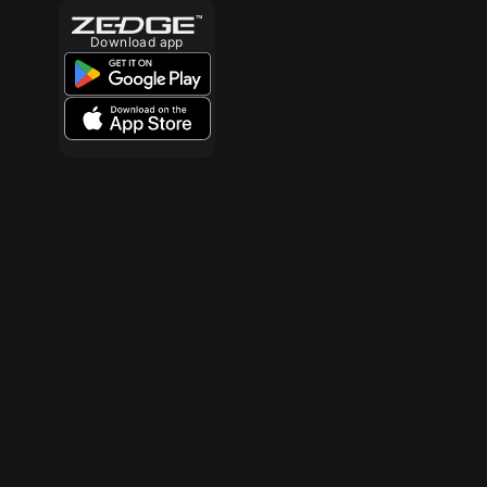
Download app
10
10
10
10