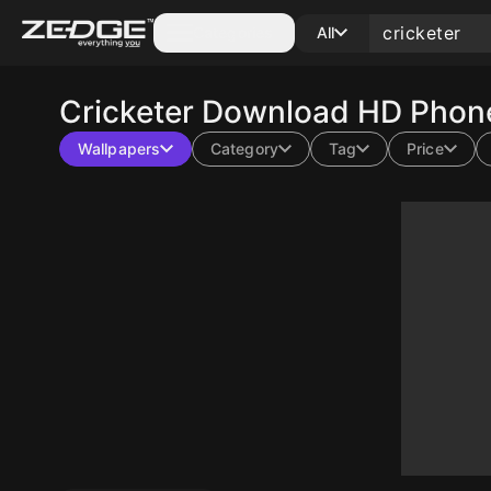
Categories
All
Cricketer
Download HD Phone
Wallpapers
Category
Tag
Price
10
10
10