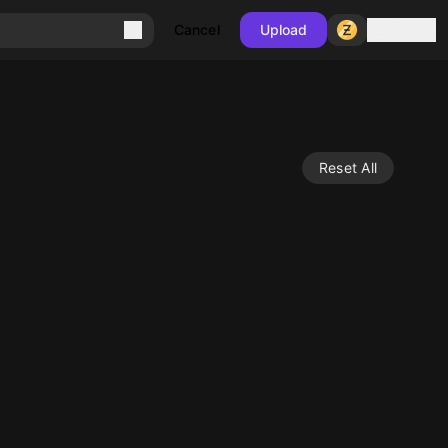
Sign in
Cancel
Upload
Reset All
10
10