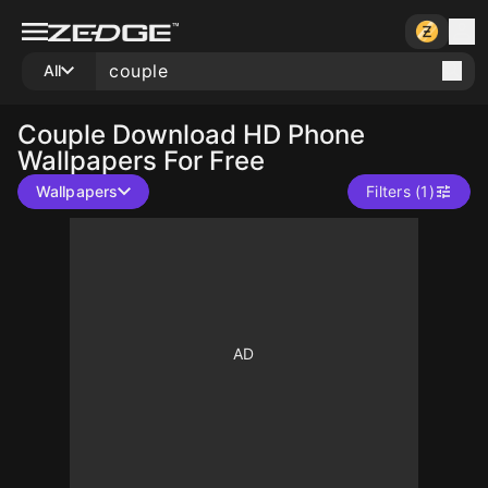
All
Couple
Download HD Phone
Wallpapers For Free
Wallpapers
Filters (1)
10
10
10
10
10