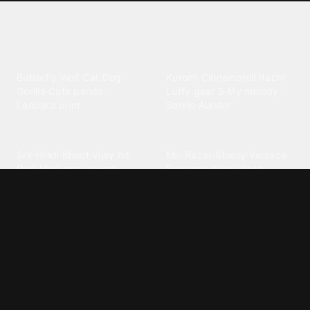
Explore different wallpaper
categories
Animals
Anime
Butterfly
·
Wolf
·
Cat
·
Dog
·
Kuromi
·
Cinnamoroll
·
Itachi
·
Gorilla
·
Cute panda
·
Luffy gear 5
·
My melody
·
Leopard print
Sanrio
·
Alastor
Bollywood
Brands
Srk
·
Hindi
·
Bhoot
·
Vijay hd
·
Msi
·
Razer
·
Stussy
·
Versace
·
Desi
·
Meri maa
·
Jawan
Supreme
·
hello kittys
·
Oneplus
Cars & Vehicles
Comics
Jdm
·
Hot wheels
·
Bmw 4k
·
Cartoon
·
Stitchs
·
Marvel
·
Zx10r
·
Car photos
·
Bmw car
Steven universe
·
·
Bugatti chiron
Powerpuff girls
·
Spiderman 4k
·
Lobo
Designs
Drawings