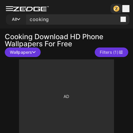
All
Cooking
Download HD Phone
Wallpapers For Free
Wallpapers
Filters (1)
10
10
10
10
10