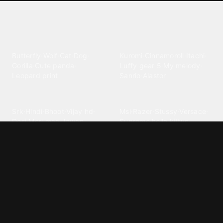
Explore different wallpaper
categories
Animals
Anime
Butterfly
·
Wolf
·
Cat
·
Dog
·
Kuromi
·
Cinnamoroll
·
Itachi
·
Gorilla
·
Cute panda
·
Luffy gear 5
·
My melody
·
Leopard print
Sanrio
·
Alastor
Bollywood
Brands
Srk
·
Hindi
·
Bhoot
·
Vijay hd
·
Msi
·
Razer
·
Stussy
·
Versace
·
Desi
·
Meri maa
·
Jawan
Supreme
·
hello kittys
·
Oneplus
Cars & Vehicles
Comics
Jdm
·
Hot wheels
·
Bmw 4k
·
Cartoon
·
Stitchs
·
Marvel
·
Zx10r
·
Car photos
·
Bmw car
Steven universe
·
·
Bugatti chiron
Powerpuff girls
·
Spiderman 4k
·
Lobo
Designs
Drawings