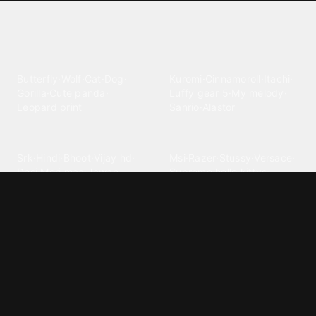
Explore different wallpaper
categories
Animals
Anime
Butterfly
·
Wolf
·
Cat
·
Dog
·
Kuromi
·
Cinnamoroll
·
Itachi
·
Gorilla
·
Cute panda
·
Luffy gear 5
·
My melody
·
Leopard print
Sanrio
·
Alastor
Bollywood
Brands
Srk
·
Hindi
·
Bhoot
·
Vijay hd
·
Msi
·
Razer
·
Stussy
·
Versace
·
Desi
·
Meri maa
·
Jawan
Supreme
·
hello kittys
·
Oneplus
Cars & Vehicles
Comics
Jdm
·
Hot wheels
·
Bmw 4k
·
Cartoon
·
Stitchs
·
Marvel
·
Zx10r
·
Car photos
·
Bmw car
Steven universe
·
·
Bugatti chiron
Powerpuff girls
·
Spiderman 4k
·
Lobo
Designs
Drawings