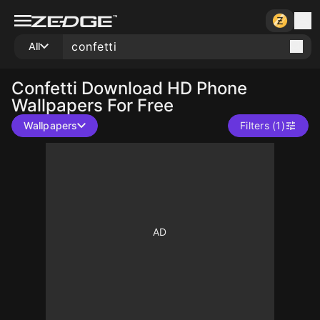
All
Confetti
Download HD Phone
Wallpapers For Free
Wallpapers
Filters (1)
10
10