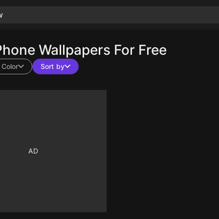
hone Wallpapers For Free
Color
Sort by
10
10
10