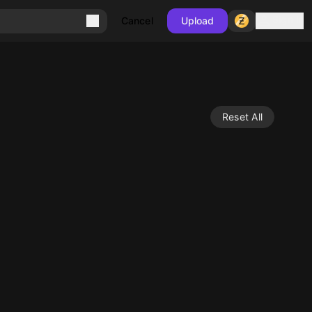
Sign in
Cancel
Upload
Reset All
10
10