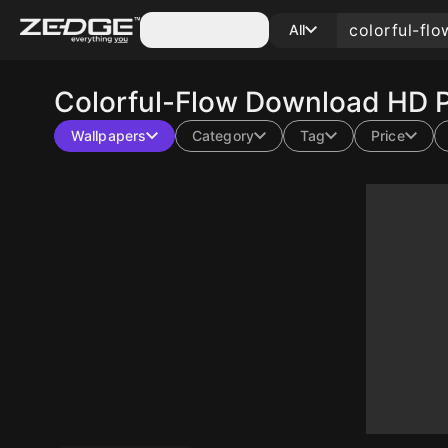
Categories
All
Colorful-Flow
Download HD P
Wallpapers
Category
Tag
Price
400
10