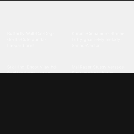
Explore different wallpaper
categories
Animals
Anime
Butterfly
·
Wolf
·
Cat
·
Dog
·
Kuromi
·
Cinnamoroll
·
Itachi
·
Gorilla
·
Cute panda
·
Luffy gear 5
·
My melody
·
Leopard print
Sanrio
·
Alastor
Bollywood
Brands
Srk
·
Hindi
·
Bhoot
·
Vijay hd
·
Msi
·
Razer
·
Stussy
·
Versace
·
Desi
·
Meri maa
·
Jawan
Supreme
·
hello kittys
·
Oneplus
Cars & Vehicles
Comics
Jdm
·
Hot wheels
·
Bmw 4k
·
Cartoon
·
Stitchs
·
Marvel
·
Zx10r
·
Car photos
·
Bmw car
Steven universe
·
·
Bugatti chiron
Powerpuff girls
·
Spiderman 4k
·
Lobo
Designs
Drawings