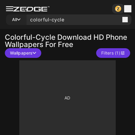
All
Colorful-Cycle
Download HD Phone
Wallpapers For Free
Wallpapers
Filters (1)
10
10
10