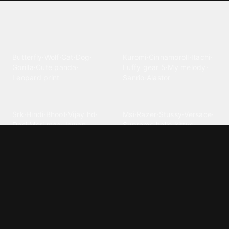
Explore different wallpaper
categories
Animals
Anime
Butterfly
·
Wolf
·
Cat
·
Dog
·
Kuromi
·
Cinnamoroll
·
Itachi
·
Gorilla
·
Cute panda
·
Luffy gear 5
·
My melody
·
Leopard print
Sanrio
·
Alastor
Bollywood
Brands
Srk
·
Hindi
·
Bhoot
·
Vijay hd
·
Msi
·
Razer
·
Stussy
·
Versace
·
Desi
·
Meri maa
·
Jawan
Supreme
·
hello kittys
·
Oneplus
Cars & Vehicles
Comics
Jdm
·
Hot wheels
·
Bmw 4k
·
Cartoon
·
Stitchs
·
Marvel
·
Zx10r
·
Car photos
·
Bmw car
Steven universe
·
·
Bugatti chiron
Powerpuff girls
·
Spiderman 4k
·
Lobo
Designs
Drawings