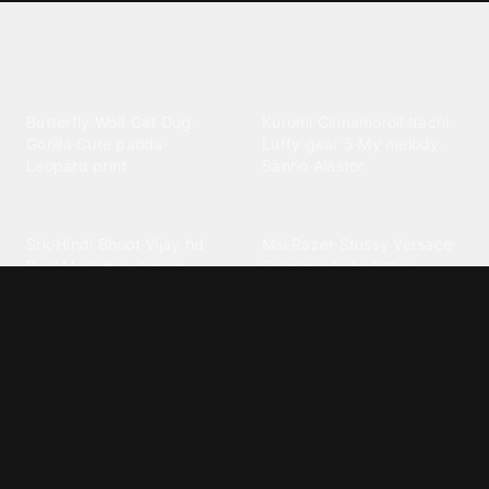
Explore different wallpaper
categories
Animals
Anime
Butterfly
·
Wolf
·
Cat
·
Dog
·
Kuromi
·
Cinnamoroll
·
Itachi
·
Gorilla
·
Cute panda
·
Luffy gear 5
·
My melody
·
Leopard print
Sanrio
·
Alastor
Bollywood
Brands
Srk
·
Hindi
·
Bhoot
·
Vijay hd
·
Msi
·
Razer
·
Stussy
·
Versace
·
Desi
·
Meri maa
·
Jawan
Supreme
·
hello kittys
·
Oneplus
Cars & Vehicles
Comics
Jdm
·
Hot wheels
·
Bmw 4k
·
Cartoon
·
Stitchs
·
Marvel
·
Zx10r
·
Car photos
·
Bmw car
Steven universe
·
·
Bugatti chiron
Powerpuff girls
·
Spiderman 4k
·
Lobo
Designs
Drawings