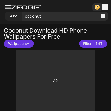
All
Coconut
Download HD Phone
Wallpapers For Free
Wallpapers
Filters (1)
10
10
10
10