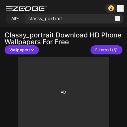
All
Classy_portrait
Download HD Phone
Wallpapers For Free
Wallpapers
Filters (1)
10
10
10
10