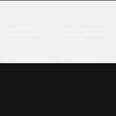
Explore different wallpaper
categories
Animals
Anime
Butterfly
·
Wolf
·
Cat
·
Dog
·
Kuromi
·
Cinnamoroll
·
Itachi
·
Gorilla
·
Cute panda
·
Luffy gear 5
·
My melody
·
Leopard print
Sanrio
·
Alastor
Bollywood
Brands
Srk
·
Hindi
·
Bhoot
·
Vijay hd
·
Msi
·
Razer
·
Stussy
·
Versace
·
Desi
·
Meri maa
·
Jawan
Supreme
·
hello kittys
·
Oneplus
Cars & Vehicles
Comics
Jdm
·
Hot wheels
·
Bmw 4k
·
Cartoon
·
Stitchs
·
Marvel
·
Zx10r
·
Car photos
·
Bmw car
Steven universe
·
·
Bugatti chiron
Powerpuff girls
·
Spiderman 4k
·
Lobo
Designs
Drawings