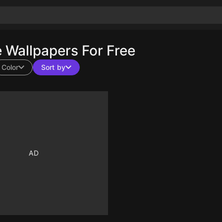
Wallpapers For Free
Color
Sort by
10
10
10