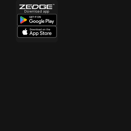
Download app
10
10
10
10