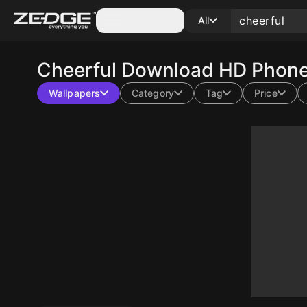
Categories
All
Cheerful
Download HD Phone 
Wallpapers
Category
Tag
Price