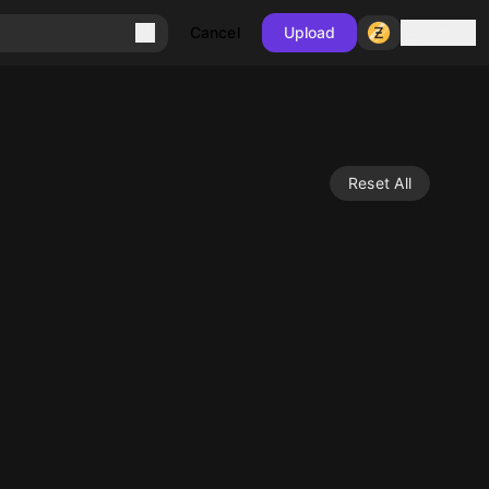
Sign in
Cancel
Upload
Reset All
10
10